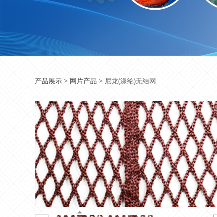
尼龙(涤纶)无结网
产品展示
>
网片产品
>
尼龙(涤纶)无结网