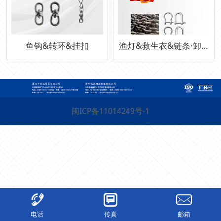
鱼钩&转环&挂扣
渔灯&救生衣&链条·卸扣
闽ICP备11014249号-1
电话
传真
邮箱